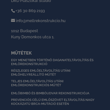
DRD Plasztikai Stúdió
+36 30 869 2193
info@mellrekonstrukcio.hu
1012 Budapest
Kuny Domonkos utca 1.
MŰTÉTEK
EGY MENETBEN TÖRTÉNŐ DAGANATELTÁVOLÍTÁS ÉS
EMLŐREKONSTRUKCIÓ
RÉSZLEGES EMLŐELTÁVOLÍTÁS UTÁNI
EMLŐHELYREÁLLÍTÓ MŰTÉT
TELJES EMLŐELTÁVOLÍTÁS UTÁNI
EMLŐREKONSTRUKCIÓS MŰTÉT
EMLŐBIMBÓ ÉS BIMBÓUDVAR REKONSTRUKCIÓJA
PREVENCIÓS CÉLÚ EMLŐSZÖVET ELTÁVOLÍTÁS NAGY
KOCKÁZATÚ BRCA-MUTÁCIÓ ESETÉN