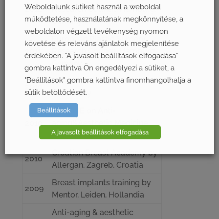
Weboldalunk sütiket használ a weboldal
2012
Research Council, Hamburg,
működtetése, használatának megkönnyítése, a
Gemany
weboldalon végzett tevékenység nyomon
European Plastic Surgery
követése és releváns ajánlatok megjelenítése
2011
Research Council, Hamburg,
érdekében. "A javasolt beállítások elfogadása"
Gemany
gombra kattintva Ön engedélyezi a sütiket, a
"Beállítások" gombra kattintva finomhangolhatja a
Breast Cancer Conference,
2010
sütik betöltődését.
Milan, Italy
EACCME on Anti-
Beállítások
2010
aging&Aesthetic Medicine,
A javasolt beállítások elfogadása
Paris, France
Croatian Breast Academy by
2010
Allergan, Zagreb, Croatia
Breast implants training by
2009
Mentor, Leiden, Hollandia
Anti-aging & aesthetic