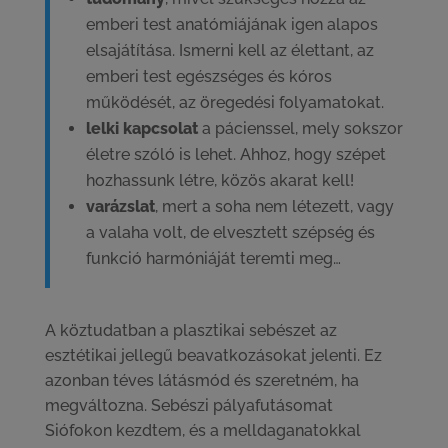
emberi test anatómiájának igen alapos
elsajátítása. Ismerni kell az élettant, az
emberi test egészséges és kóros
működését, az öregedési folyamatokat.
lelki kapcsolat
a pácienssel, mely sokszor
életre szóló is lehet. Ahhoz, hogy szépet
hozhassunk létre, közös akarat kell!
varázslat
, mert a soha nem létezett, vagy
a valaha volt, de elvesztett szépség és
funkció harmóniáját teremti meg…
A köztudatban a plasztikai sebészet az
esztétikai jellegű beavatkozásokat jelenti. Ez
azonban téves látásmód és szeretném, ha
megváltozna. Sebészi pályafutásomat
Siófokon kezdtem, és a melldaganatokkal