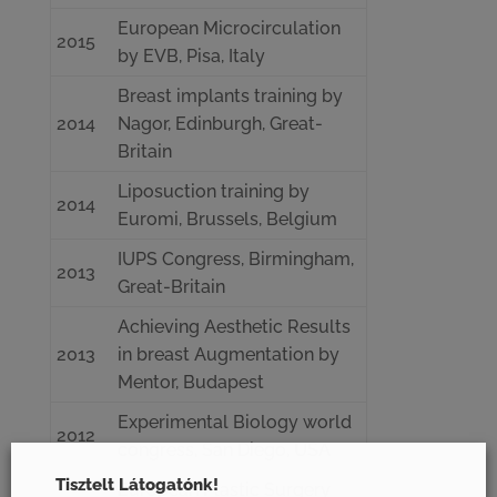
European Microcirculation
2015
by EVB, Pisa, Italy
Breast implants training by
2014
Nagor, Edinburgh, Great-
Britain
Liposuction training by
2014
Euromi, Brussels, Belgium
IUPS Congress, Birmingham,
2013
Great-Britain
Achieving Aesthetic Results
2013
in breast Augmentation by
Mentor, Budapest
Experimental Biology world
2012
congress, San Diego, USA
Tisztelt Látogatónk!
European Plastic Surgery