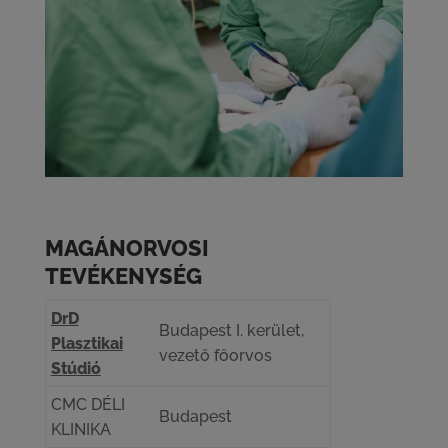
MAGÁNORVOSI
TEVÉKENYSÉG
DrD
Budapest I. kerület,
Plasztikai
vezető főorvos
Stúdió
CMC DÉLI
Budapest
KLINIKA