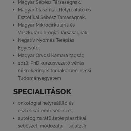
Magyar Sebész Társaságnak,
Magyar Plasztikai, Helyreállitó és
Esztétikai Sebész Társaságnak,
Magyar Mikrocirkuláris és
Vaszkulárbiológiai Társaságnak,
Negatív Nyomás Terápiás
Egyesület
Magyar Orvosi Kamara tagság
2018: PhD kurzusvezető vénás
mikrokeringés témakörben, Pécsi
Tudományegyetem
SPECIALITÁSOK
onkológiai helyreállító és
esztétikai emlősebészet,
autológ zsírátültetés plasztikai
sebészeti módozatai – sajátzsír