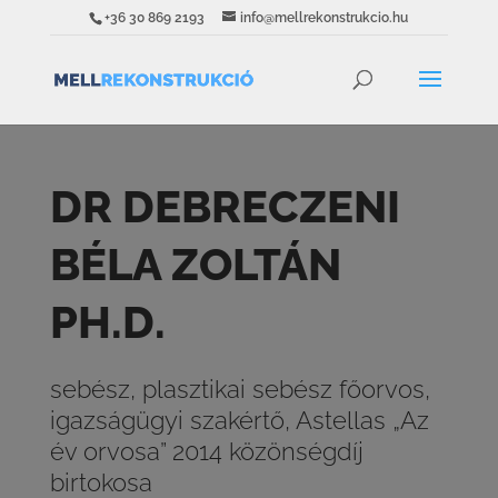
+36 30 869 2193
info@mellrekonstrukcio.hu
DR DEBRECZENI
BÉLA ZOLTÁN
PH.D.
sebész, plasztikai sebész főorvos,
igazságügyi szakértő, Astellas „Az
év orvosa” 2014 közönségdíj
birtokosa