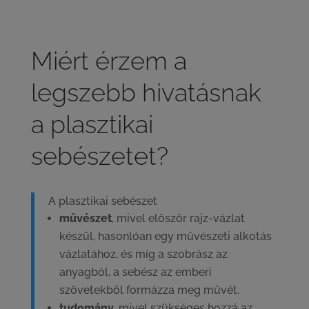
Miért érzem a
legszebb hivatásnak
a plasztikai
sebészetet?
A plasztikai sebészet
művészet
, mivel először rajz-vázlat
készül, hasonlóan egy művészeti alkotás
vázlatához, és míg a szobrász az
anyagból, a sebész az emberi
szövetekből formázza meg művét.
tudomány
, mivel szükséges hozzá az