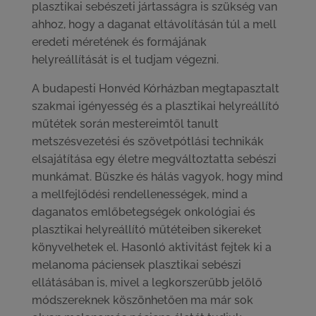
plasztikai sebészeti jártasságra is szükség van
ahhoz, hogy a daganat eltávolításán túl a mell
eredeti méretének és formájának
helyreállítását is el tudjam végezni.
A budapesti Honvéd Kórházban megtapasztalt
szakmai igényesség és a plasztikai helyreállító
műtétek során mestereimtől tanult
metszésvezetési és szövetpótlási technikák
elsajátítása egy életre megváltoztatta sebészi
munkámat. Büszke és hálás vagyok, hogy mind
a mellfejlődési rendellenességek, mind a
daganatos emlőbetegségek onkológiai és
plasztikai helyreállító műtéteiben sikereket
könyvelhetek el. Hasonló aktivitást fejtek ki a
melanoma páciensek plasztikai sebészi
ellátásában is, mivel a legkorszerűbb jelölő
módszereknek köszönhetően ma már sok