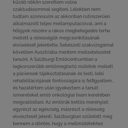
küzdő nőkön szerettem volna
szaktudásommal segíteni. Lélekben nem
tudtam azonosulni az akkoriban rutinszerűen
alkalmazott teljes mellamputációval, ami a
hölgyek részére a rákos megbetegedés terhe
mellett a nőiességük megcsonkításának
elviselését jelentette. Sebészeti szakvizsgámat
követően Ausztriába mentem mellsebészetet
tanulni. A Salzburgi Emlőcentrumban a
legkorszerűbb emlőmegtartó műtétek mellett
a páciensek tájékoztatásának és testi, lelki
rehabilitációjának fontosságára is felfigyeltem,
és hazatértem után igyekeztem a tanult
ismereteket emlő onkológiai team keretében
megvalósítani. Az emlőrák kettős merénylet:
egyrészt az egészség, másrészt a nőiesség
elvesztését jelenti. Salzburgban született meg
bennem a döntés, hogy a mellműtétekhez