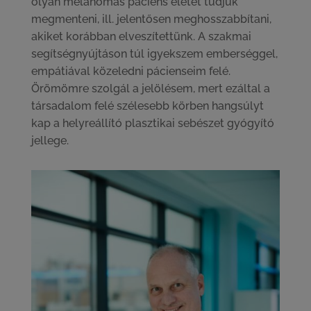
olyan melanomás páciens életét tudjuk
megmenteni, ill. jelentősen meghosszabbítani,
akiket korábban elveszítettünk. A szakmai
segítségnyújtáson túl igyekszem emberséggel,
empátiával közeledni pácienseim felé.
Örömömre szolgál a jelölésem, mert ezáltal a
társadalom felé szélesebb körben hangsúlyt
kap a helyreállító plasztikai sebészet gyógyító
jellege.