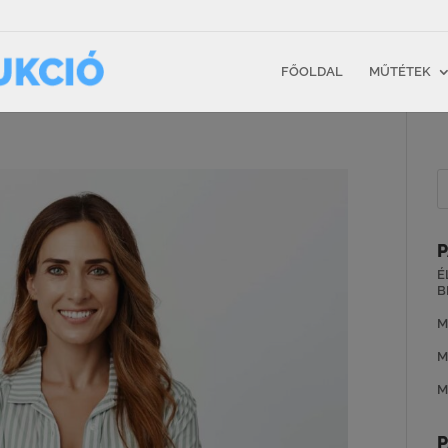
FŐOLDAL
MŰTÉTEK
P
É
B
M
M
M
P