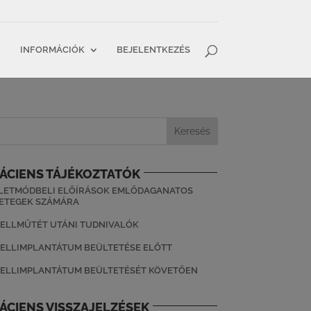
INFORMÁCIÓK
BEJELENTKEZÉS
ÁCIENS TÁJÉKOZTATÓK
LETMÓDBELI ELŐÍRÁSOK EMLŐDAGANATOS
ETEGEK SZÁMÁRA
ELLMŰTÉT UTÁNI TUDNIVALÓK
ELLIMPLANTÁTUM BEÜLTETÉSE ELŐTT
ELLIMPLANTÁTUM BEÜLTETÉSÉT KÖVETŐEN
ÁCIENS VISSZAJELZÉSEK