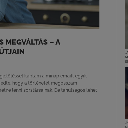
 MEGVÁLTÁS – A
ÚTJAIN
„
M
S
egjelöléssel kaptam a minap emailt egyik
edte, hogy a történetét megosszam
retne lenni sorstársainak. De tanulságos lehet
„
N