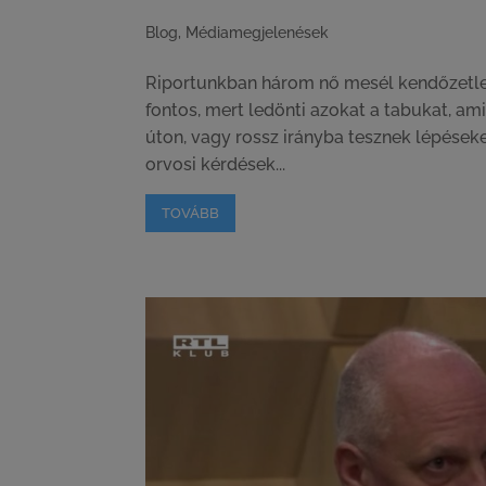
Blog
,
Médiamegjelenések
Riportunkban három nő mesél kendőzetlen
fontos, mert ledönti azokat a tabukat, a
úton, vagy rossz irányba tesznek lépéseke
orvosi kérdések...
TOVÁBB