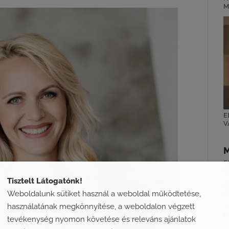
M
E
V
E
É
Tisztelt Látogatónk!
R
Weboldalunk sütiket használ a weboldal működtetése,
E
használatának megkönnyítése, a weboldalon végzett
T
E
tevékenység nyomon követése és releváns ajánlatok