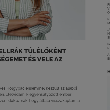
F
V
Ö
R
M
„
M
S
P
R
MELLRÁK TÚLÉLŐKÉNT
A
SÉGEMET ÉS VELE AZ
É
ves Hölgypáciensemmel készült az alábbi
ően. Életvidám, kiegyensúlyozott ember
eni doktornak, hogy általa visszakaptam a