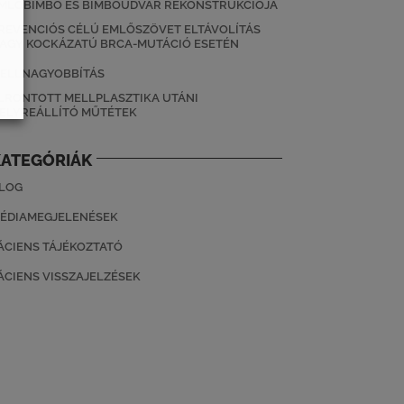
MLŐBIMBÓ ÉS BIMBÓUDVAR REKONSTRUKCIÓJA
REVENCIÓS CÉLÚ EMLŐSZÖVET ELTÁVOLÍTÁS
AGY KOCKÁZATÚ BRCA-MUTÁCIÓ ESETÉN
ELLNAGYOBBÍTÁS
LRONTOTT MELLPLASZTIKA UTÁNI
ELYREÁLLÍTÓ MŰTÉTEK
KATEGÓRIÁK
LOG
ÉDIAMEGJELENÉSEK
ÁCIENS TÁJÉKOZTATÓ
ÁCIENS VISSZAJELZÉSEK