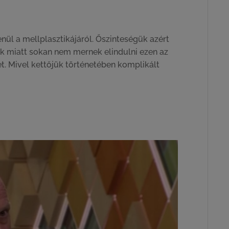
ül a mellplasztikájáról. Őszinteségük azért
mik miatt sokan nem mernek elindulni ezen az
t. Mivel kettőjük történetében komplikált