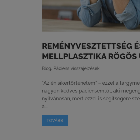
REMÉNYVESZTETTSÉG ÉS
MELLPLASZTIKA RÖGÖS 
Blog
,
Páciens visszajelzések
“Az én sikertörténetem” – ezzel a tárgym
nagyon kedves páciensemtől, aki megeng
nyilvánosan, mert ezzel is segítségére sze
a...
TOVÁBB