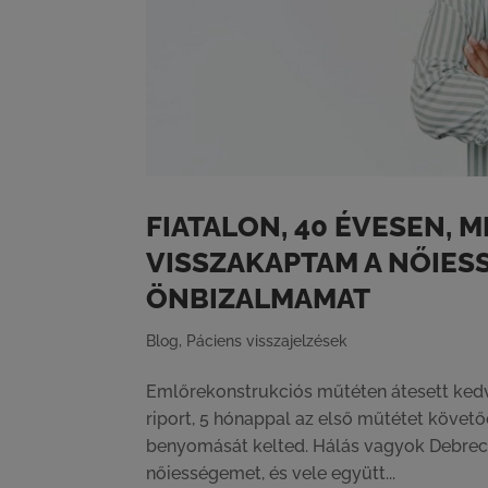
FIATALON, 40 ÉVESEN, 
VISSZAKAPTAM A NŐIES
ÖNBIZALMAMAT
Blog
,
Páciens visszajelzések
Emlőrekonstrukciós műtéten átesett ked
riport, 5 hónappal az első műtétet követ
benyomását kelted. Hálás vagyok Debrecz
nőiességemet, és vele együtt...