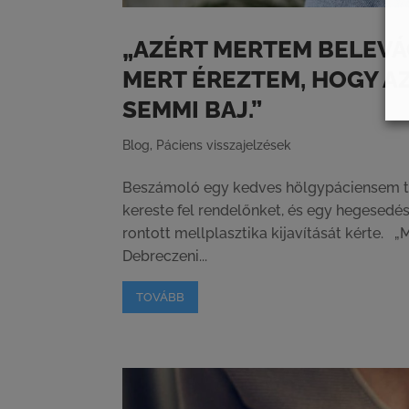
„AZÉRT MERTEM BELEVÁ
MERT ÉREZTEM, HOGY AZ
SEMMI BAJ.”
Blog
,
Páciens visszajelzések
Beszámoló egy kedves hölgypáciensem to
kereste fel rendelőnket, és egy hegesedés
rontott mellplasztika kijavítását kérte. 
Debreczeni...
TOVÁBB