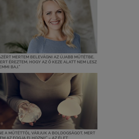
AZÉRT MERTEM BELEVÁGNI AZ ÚJABB MŰTÉTBE,
ERT ÉREZTEM, HOGY AZ Ő KEZE ALATT NEM LESZ
EMMI BAJ.”
NE A MŰTÉTTŐL VÁRJUK A BOLDOGSÁGOT, MERT
EM AZ FOGJA ELHOZNI!” – AZ ÉLET