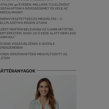
IATALON, 40 ÉVESEN, MELLRÁK TÚLÉLŐKÉNT
ISSZAKAPTAM A NŐIESSÉGEMET ÉS VELE AZ
NBIZALMAMAT
EMÉNYVESZTETTSÉG ÉS MEGVÁLTÁS – A
ELLPLASZTIKA RÖGÖS ÚTJAIN
AZÉRT MERTEM BELEVÁGNI AZ ÚJABB MŰTÉTBE,
ERT ÉREZTEM, HOGY AZ Ő KEZE ALATT NEM LESZ
EMMI BAJ.”
ÁCIENS VISSZAJELZÉSEK A GOOGLE
ENDSZERÉBEN
KINEK KÖSZÖNHETŐEN MEGVÁLTOZOTT AZ
LETEM
HÁTTÉRANYAGOK