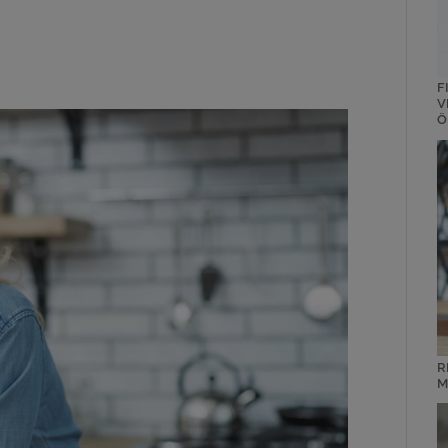
F
V
Ö
R
M