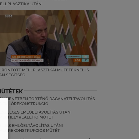
ELLPLASZTIKA UTÁN
LRONTOTT MELLPLASZTIKAI MŰTÉTEKNÉL IS
AN SEGÍTSÉG
MŰTÉTEK
GY MENETBEN TÖRTÉNŐ DAGANATELTÁVOLÍTÁS
S EMLŐREKONSTRUKCIÓ
ÉSZLEGES EMLŐELTÁVOLÍTÁS UTÁNI
MLŐHELYREÁLLÍTÓ MŰTÉT
ELJES EMLŐELTÁVOLÍTÁS UTÁNI
MLŐREKONSTRUKCIÓS MŰTÉT